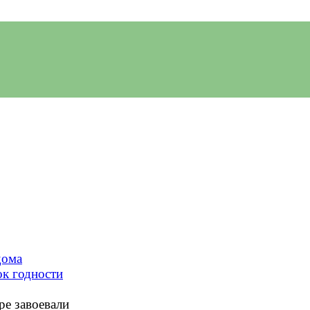
дома
ок годности
ре завоевали